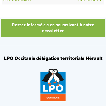
o
r
Local LPO « Biterrois »
dans l’Hérault !
k
Restez informé·e·s en souscrivant à notre
newsletter
LPO Occitanie délégation territoriale Hérault