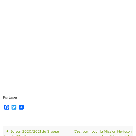
Partager
F
T
a
w
c
i
e
t
b
t
o
e
Saison 2020/2021 du Groupe
C’est parti pour la Mission Hérisson