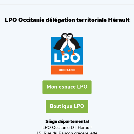
LPO Occitanie délégation territoriale Hérault
Mon espace LPO
Boutique LPO
Siège départemental
LPO Occitanie DT Hérault
15, Rue du Faucon crécerellette