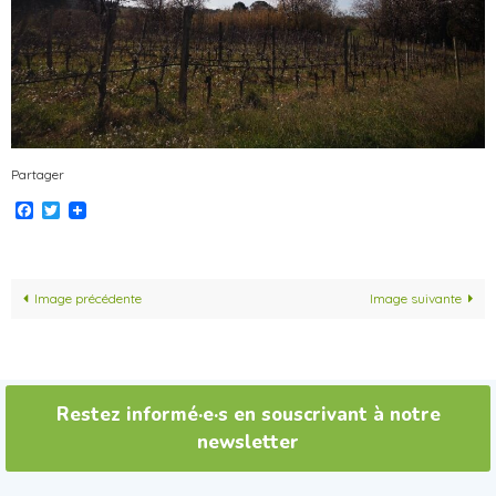
Partager
Facebook
Twitter
Image précédente
Image suivante
Restez informé·e·s en souscrivant à notre
newsletter