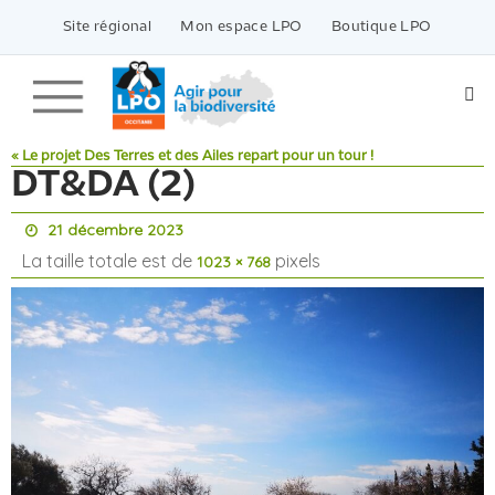
Passer
vers
Site régional
Mon espace LPO
Boutique LPO
le
contenu
« Le projet Des Terres et des Ailes repart pour un tour !
DT&DA (2)
21 décembre 2023
La taille totale est de
pixels
1023 × 768