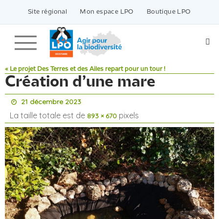
Passer
vers
Site régional
Mon espace LPO
Boutique LPO
le
contenu
« Le projet Des Terres et des Ailes repart pour un tour !
Création d’une mare
21 décembre 2023
La taille totale est de
pixels
893 × 670