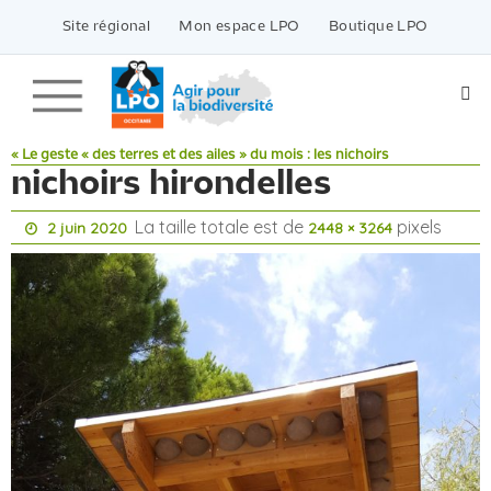
Passer
vers
Site régional
Mon espace LPO
Boutique LPO
le
contenu
« Le geste « des terres et des ailes » du mois : les nichoirs
nichoirs hirondelles
La taille totale est de
pixels
2 juin 2020
2448 × 3264