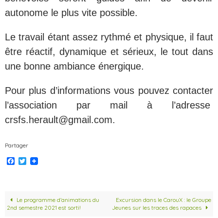
autonome le plus vite possible.
Le travail étant assez rythmé et physique, il faut
être réactif, dynamique et sérieux, le tout dans
une bonne ambiance énergique.
Pour plus d’informations vous pouvez contacter
l’association par mail à l’adresse
crsfs.herault@gmail.com.
Partager
F
T
a
w
c
i
e
t
b
t
o
e
Le programme d’animations du
Excursion dans le CarouX : le Groupe
o
r
2nd semestre 2021 est sorti!
Jeunes sur les traces des rapaces
k