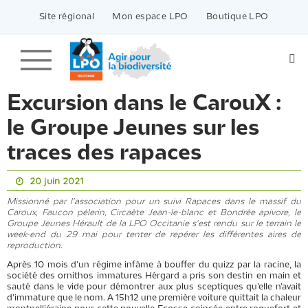
Passer
vers
Site régional
Mon espace LPO
Boutique LPO
le
contenu
Excursion dans le CarouX :
le Groupe Jeunes sur les
traces des rapaces
20 juin 2021
Missionné par l'association pour un suivi Rapaces dans le massif du
Caroux, Faucon pélerin, Circaète Jean-le-blanc et Bondrée apivore, le
Groupe Jeunes Hérault de la LPO Occitanie s'est rendu sur le terrain le
week-end du 29 mai pour tenter de repérer les différentes aires de
reproduction.
Après 10 mois d’un régime infâme à bouffer du quizz par la racine, la
société des ornithos immatures Hérgard a pris son destin en main et
sauté dans le vide pour démontrer aux plus sceptiques qu’elle n’avait
d’immature que le nom. A 15h12 une première voiture quittait la chaleur