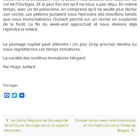
col de l’Ourtigas. Et le plus fou est qu’il ne nous a pas déçu. En même
temps, avec un tel panorama, on comprend qu’il ne veuille plus lâcher
son rocher. Les pèlerins joutaient sous l’œil ovins des mouflons tandis
que nous immortalisions l’instant perché sur un rocher en surplomb
de la forêt. La fin du week-end approchait et nous devions déjà
rejoindre la volière.
Le plumage nuptial peut attendre ! Un jour (trop proche) viendra ou
nous regretterons ces temps immatures.
La société des ornithos immatures Hérgard
Par Hugo Juillard
Partager
F
T
a
w
c
i
e
t
b
t
o
e
Le Centre Régional de Sauvegarde
Compte rendu week-end Itinérances
o
r
de la Faune Sauvage lance un appel à
en Archipel Causse et Vallée de
k
bénévoles
Buèges