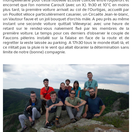
montpelliéraine pour cette nouvelle Ecosse coincée entre roquefort et
encornet que l’on nomme CarouX (avec un X). 1h30 et 10°C en moins
plus tard, la première voiture arrivait au col de l’Ourtigas, accueilli par
un Pouillot véloce particulièrement casanier, un Circaète Jean-le-blanc,
un Vautour fauve et un joli bouquet d’orchis mâle. A peu près au même
instant une seconde voiture quittait Villeveyrac avec une heure de
retard sur le rendez-vous naïvement fixé par les membres de la
première voiture. Le temps pour ces derniers d’observer le couple de
Faucons pèlerins installé sur la falaise en face de la route et de
regretter la veste laissée au parking. A 17h30 tous le monde était-là, et
ce n’était pas la pluie ni le vent qui allait ébranler la détermination sans
limite de notre (bonne) compagnie.