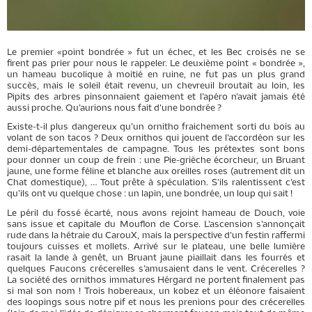
Le premier «point bondrée » fut un échec, et les Bec croisés ne se
firent pas prier pour nous le rappeler. Le deuxième point « bondrée »,
un hameau bucolique à moitié en ruine, ne fut pas un plus grand
succès, mais le soleil était revenu, un chevreuil broutait au loin, les
Pipits des arbres pinsonnaient gaiement et l’apéro n’avait jamais été
aussi proche. Qu’aurions nous fait d’une bondrée ?
Existe-t-il plus dangereux qu’un ornitho fraichement sorti du bois au
volant de son tacos ? Deux ornithos qui jouent de l’accordéon sur les
demi-départementales de campagne. Tous les prétextes sont bons
pour donner un coup de frein : une Pie-grièche écorcheur, un Bruant
jaune, une forme féline et blanche aux oreilles roses (autrement dit un
Chat domestique), … Tout prête à spéculation. S’ils ralentissent c’est
qu’ils ont vu quelque chose : un lapin, une bondrée, un loup qui sait !
Le péril du fossé écarté, nous avons rejoint hameau de Douch, voie
sans issue et capitale du Mouflon de Corse. L’ascension s’annonçait
rude dans la hétraie du CarouX, mais la perspective d’un festin raffermi
toujours cuisses et mollets. Arrivé sur le plateau, une belle lumière
rasait la lande à genêt, un Bruant jaune piaillait dans les fourrés et
quelques Faucons crécerelles s’amusaient dans le vent. Crécerelles ?
La société des ornithos immatures Hérgard ne portent finalement pas
si mal son nom ! Trois hobereaux, un kobez et un éléonore faisaient
des loopings sous notre pif et nous les prenions pour des crécerelles