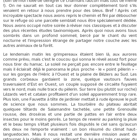
(loin de moi l’idée de dénigrer ce charmant faucon mais tout de même
!). On ne saurait en tout cas leur donner complètement tord s’ils
venaient en retour à nous prendre pour des bleus. Bref ! Après cet
incroyable spectacle nous avons repris le chemin et fini par déboucher
sur le refuge où une parcelle semblait nous être spécialement dédiée.
Nous avons occupé notre soirée à réviser nos classiques et à discuter
des plus récentes études taxinomiques. Après quoi nous avons tous
sombrés dans un profond sommeil, bercé par le chant du vent
nocturne et l’impression étrange de partager notre couche avec les
autres animaux de la forêt.
Le lendemain matin les grimpereaux étaient bien là, aux aurores
comme prévu, mais c’est le coucou qui sonna le réveil assez fort pour
nous tirer du hamac. Le soleil ne perçait pas encore entre le feuillage
mais il éclairait déjà le panorama le plus proche - le « point pèlerin » -
sur les gorges de l’Héric à l’Ouest et la plaine de Béziers au Sud. Les
grands corbeaux gardaient la zone, quelque vautours fauves
traversaient d’Est en Ouest, un couple supposé de circaète fuyaient
vers le nord, mais nulle trace du pèlerin. Sur terre (ou plutôt sur roche)
Lézards vert et catalan profitaient d’un soleil apparemment trop rare.
Plus loin, une Fauvette à tête de jardinier mettait à rude épreuve le puit
de science que nous sommes. La tourbière du plateau abritait
quelquee têtards de Salamandre tachetée, une petite Grenouille
rousse, des droséras et une partie de pattes en l’air entre deux
insectes pour le moins genrés. Le temps de revenir au parking la pluie
et le beau temps s’était plusieurs fois disputés le ciel sans qu’aucun
des deux ne l’emporte vraiment : un bon résumé du climat haut-
languedocien. Mais il nous restait une dernière mission avant de
retourner à la civilisation : voir le Bruant fou, lui aussi très casanier, du