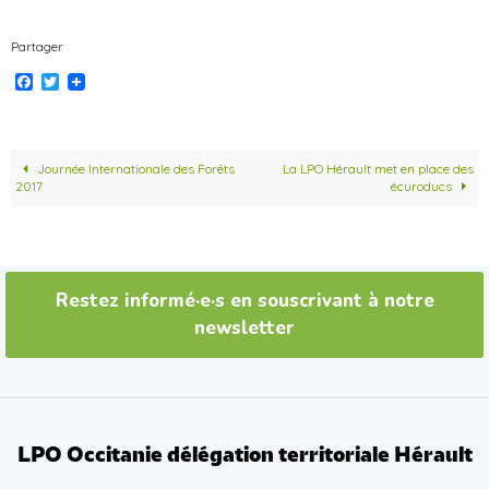
Partager
F
T
a
w
c
i
e
t
b
t
o
e
Journée Internationale des Forêts
La LPO Hérault met en place des
o
r
2017
écuroducs
k
Restez informé·e·s en souscrivant à notre
newsletter
LPO Occitanie délégation territoriale Hérault