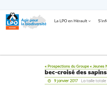
Passer
vers
le
Passer
contenu
vers
le
.
La LPO en Hérault
S’in
contenu
« Prospections du Groupe « Jeunes 
bec-croisé des sapi
9 janvier 2017
La taille total