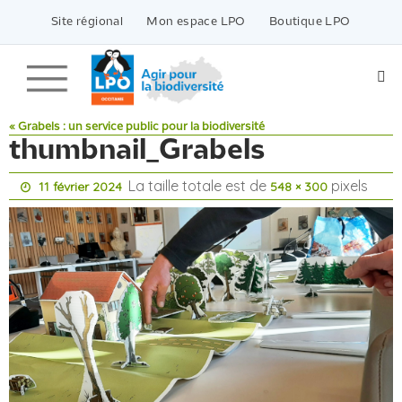
Passer
vers
Site régional
Mon espace LPO
Boutique LPO
le
contenu
« Grabels : un service public pour la biodiversité
thumbnail_Grabels
La taille totale est de
pixels
11 février 2024
548 × 300