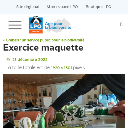
Passer
vers
Site régional
Mon espace LPO
Boutique LPO
le
contenu
« Grabels : un service public pour la biodiversité
Exercice maquette
21 décembre 2023
La taille totale est de
pixels
1920 × 1301