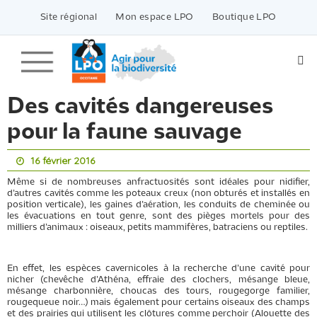
Passer
vers
Site régional
Mon espace LPO
Boutique LPO
le
contenu
Des cavités dangereuses
pour la faune sauvage
16 février 2016
Même si de nombreuses anfractuosités sont idéales pour nidifier,
d’autres cavités comme les poteaux creux (non obturés et installés en
position verticale), les gaines d’aération, les conduits de cheminée ou
les évacuations en tout genre, sont des pièges mortels pour des
milliers d’animaux : oiseaux, petits mammifères, batraciens ou reptiles.
En effet, les espèces cavernicoles à la recherche d’une cavité pour
nicher (chevêche d’Athéna, effraie des clochers, mésange bleue,
mésange charbonnière, choucas des tours, rougegorge familier,
rougequeue noir…) mais également pour certains oiseaux des champs
et des prairies qui utilisent les clôtures comme perchoir (Alouette des