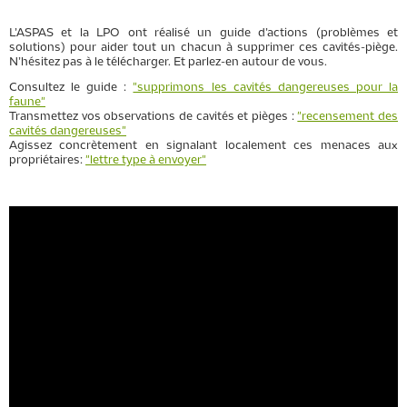
L’ASPAS et la LPO ont réalisé un guide d’actions (problèmes et
solutions) pour aider tout un chacun à supprimer ces cavités-piège.
N’hésitez pas à le télécharger. Et parlez-en autour de vous.
Consultez le guide :
"supprimons les cavités dangereuses pour la
faune"
Transmet
tez vos observations de cavités et pièges :
"recensement des
cavités dangereuses"
Agissez concrètement en signalant localement ces menaces aux
propriétaires:
"lettre type à envoyer"