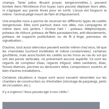
champs, Tarier pâtre, Bruant proyer, bergeronnettes…), peuvent
tomber dans l’étroitesse d’un tuyau sans pouvoir déployer leurs ailes,
ni s’agripper aux parois lisses pour en sortir. L’issue est toujours la
même : l’animal piégé meurt de faim et d’épuisement.
Une enquête nous a permis de recenser les différents types de cavités
dangereuses. Elles sont partout, dans nos villes, nos campagnes et
même dans nos jardins ! Ouvrez l’œil ! : poteaux téléphoniques,
poteaux de clôture, poteaux de filets paravalanches, anti-éboulements,
poteaux de supports publicitaires ou de fil à linge, panneaux de
signalisation…
D’autres, tout aussi silencieux peuvent exister même chez vous, tel que
les cheminées (surtout inutilisées et même condamnées), certaines
gouttières, mais aussi toutes les cavités ou les trous au ras du sol qui
ont des parois verticales, ne présentant aucune aspérité. Ce sont les
regards de compteur d’eau, regards d’égout, vides sanitaires, étais,
fosses diverses, piscines ou abreuvoirs vides, composteurs ouverts, et
bien d’autres installations…
Certaines situations à risque sont aussi souvent observées sur les
chantiers de construction ou d’entretien (stockage de parpaings, plots
de circulation, etc.).
Il y a urgence ! Vous pouvez agir à nos côtés !