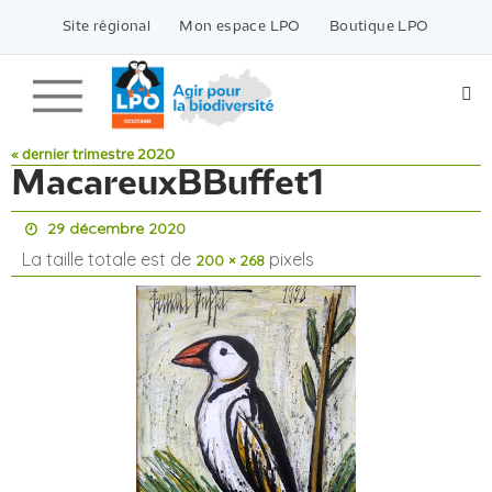
Passer
vers
Site régional
Mon espace LPO
Boutique LPO
le
contenu
« dernier trimestre 2020
MacareuxBBuffet1
29 décembre 2020
La taille totale est de
pixels
200 × 268