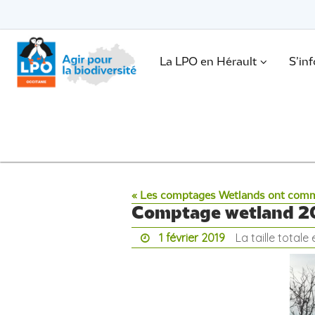
Passer
vers
le
Passer
contenu
vers
le
.
La LPO en Hérault
S’in
contenu
« Les comptages Wetlands ont com
Comptage wetland 2
1 février 2019
La taille totale