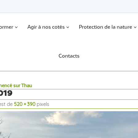
former
Agir à nos cotés
Protection de la nature
Contacts
mencé sur Thau
019
 est de
520 × 390
pixels