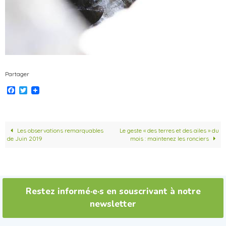
Partager
F
T
a
w
c
i
e
t
b
t
o
e
Les observations remarquables
Le geste « des terres et des ailes » du
o
r
de Juin 2019
mois : maintenez les ronciers
k
Restez informé·e·s en souscrivant à notre
newsletter