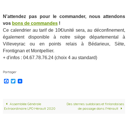
N'attendez pas pour le commander, nous attendons
vos
bons de commandes
!
Ce calendrier au tarif de 10€/unité sera, au déconfinement,
également disponible à notre siège départemental à
Villeveyrac ou en points relais à Bédarieux, Sète,
Frontignan et Montpellier.
+ d'infos : 04.67.78.76.24 (choix 4 au standard)
Partager
F
T
a
w
c
i
e
t
b
t
o
e
Assemblée Générale
Des sternes suédoises et finlandaises
o
r
Extraordinaire LPO Hérault 2020
de passage dans l’Hérault
k