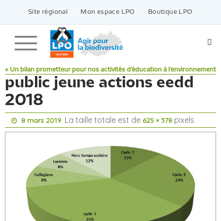
Passer
vers
Site régional
Mon espace LPO
Boutique LPO
le
contenu
« Un bilan prometteur pour nos activités d’éducation à l’environnement
public jeune actions eedd
2018
La taille totale est de
pixels
8 mars 2019
625 × 378