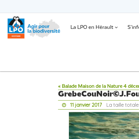
Passer
vers
le
Passer
contenu
vers
le
.
La LPO en Hérault
S’in
contenu
« Balade Maison de la Nature 4 déc
GrebeCouNoir©J.Fou
11 janvier 2017
La taille total