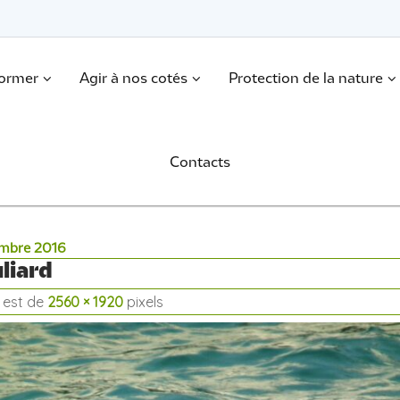
former
Agir à nos cotés
Protection de la nature
Contacts
embre 2016
liard
e est de
2560 × 1920
pixels