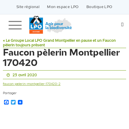
Passer
vers
Site régional
Mon espace LPO
Boutique LPO
le
contenu
« Le Groupe Local LPO Grand Montpellier en pause et un Faucon
pèlerin toujours présent
Faucon pèlerin Montpellier
170420
23 avril 2020
faucon-pelerin-montpellier-170420-2
Partager
Facebook
Twitter