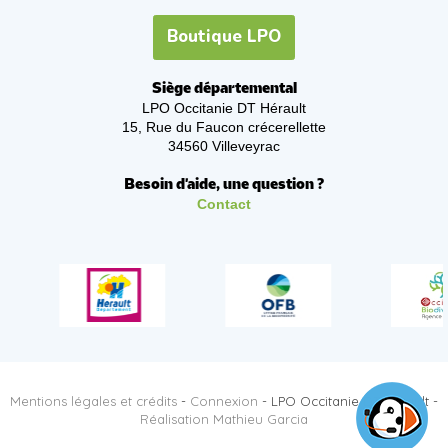
Boutique LPO
Siège départemental
LPO Occitanie DT Hérault
15, Rue du Faucon crécerellette
34560 Villeveyrac
Besoin d'aide, une question ?
Contact
Mentions légales et crédits
-
Connexion
- LPO Occitanie DT Hérault -
Réalisation Mathieu Garcia