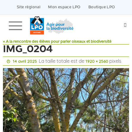
Passer
vers
Site régional
Mon espace LPO
Boutique LPO
le
contenu
« A la rencontre des élèves pour parler oiseaux et biodiversité
IMG_0204
La taille totale est de
pixels
14 avril 2025
1920 × 2560