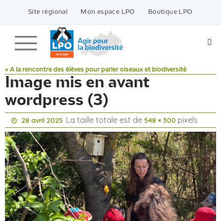
Passer
vers
Site régional
Mon espace LPO
Boutique LPO
le
contenu
« A la rencontre des élèves pour parler oiseaux et biodiversité
Image mis en avant
wordpress (3)
La taille totale est de
pixels
28 avril 2025
548 × 300