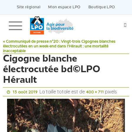
Passer
vers
Site régional
Mon espace LPO
Boutique LPO
le
contenu
« Communiqué de presse n°20 : Vingt-trois Cigognes blanches
électrocutées en un week-end dans l’Hérault : une mortalité
inacceptable
Cigogne blanche
électrocutée bd©LPO
Hérault
La taille totale est de
pixels
13 août 2019
400 × 711