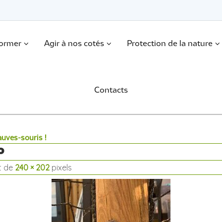
former
Agir à nos cotés
Protection de la nature
Contacts
auves-souris !
o
st de
240 × 202
pixels