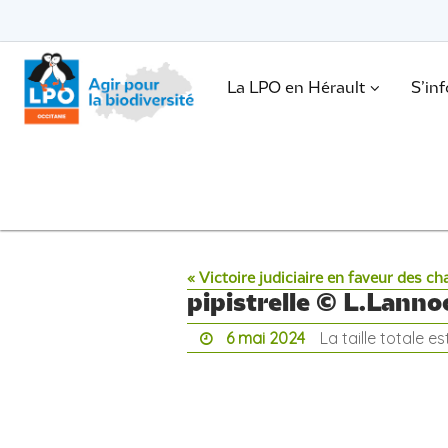
Passer
vers
le
Passer
contenu
vers
le
.
La LPO en Hérault
S’in
contenu
« Victoire judiciaire en faveur des ch
pipistrelle © L.Lanno
6 mai 2024
La taille totale e