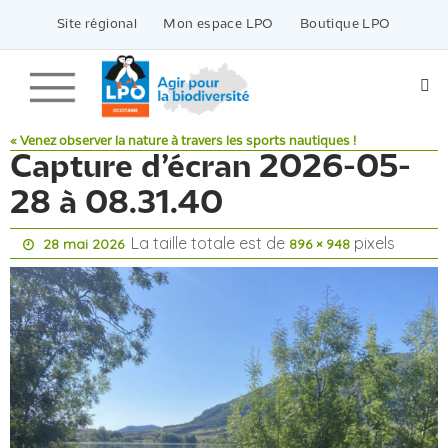
Passer
vers
Site régional
Mon espace LPO
Boutique LPO
le
contenu
« Venez observer la nature à travers les sports nautiques !
Capture d’écran 2026-05-
28 à 08.31.40
La taille totale est de
pixels
28 mai 2026
896 × 948