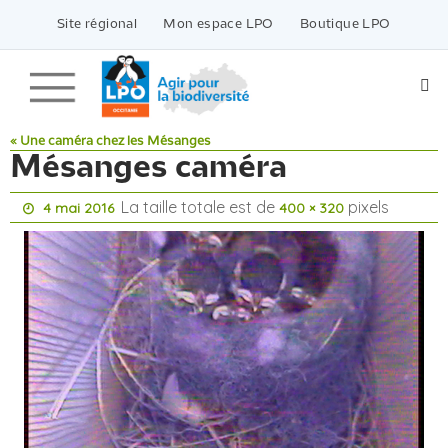
Passer
vers
Site régional
Mon espace LPO
Boutique LPO
le
contenu
« Une caméra chez les Mésanges
Mésanges caméra
La taille totale est de
pixels
4 mai 2016
400 × 320