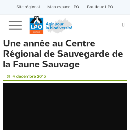
Passer
vers
Site régional
Mon espace LPO
Boutique LPO
le
contenu
Une année au Centre
Régional de Sauvegarde de
la Faune Sauvage
4 décembre 2015