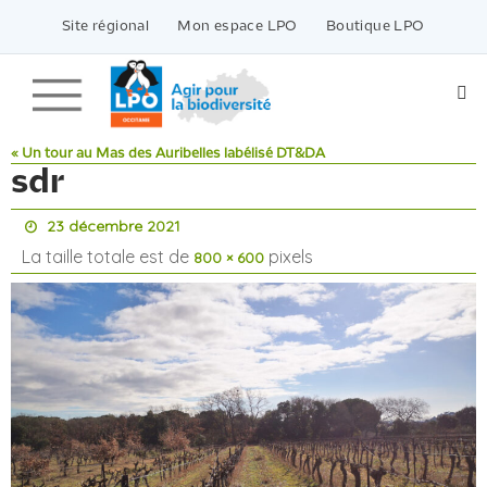
Passer
vers
Site régional
Mon espace LPO
Boutique LPO
le
contenu
« Un tour au Mas des Auribelles labélisé DT&DA
sdr
23 décembre 2021
La taille totale est de
pixels
800 × 600