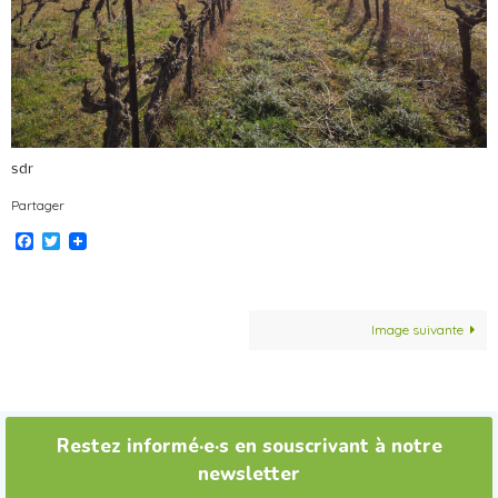
sdr
Partager
Facebook
Twitter
Image suivante
Restez informé·e·s en souscrivant à notre
newsletter