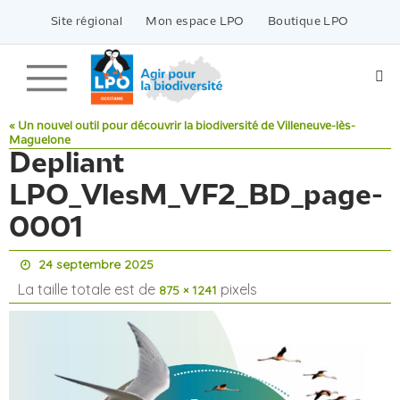
Passer
vers
Site régional
Mon espace LPO
Boutique LPO
le
contenu
« Un nouvel outil pour découvrir la biodiversité de Villeneuve-lès-
Maguelone
Depliant
LPO_VlesM_VF2_BD_page-
0001
24 septembre 2025
La taille totale est de
pixels
875 × 1241