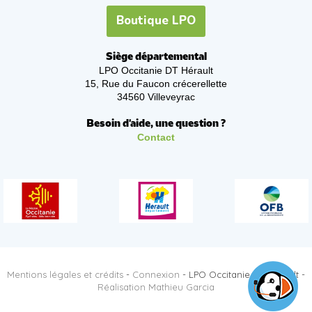
Boutique LPO
Siège départemental
LPO Occitanie DT Hérault
15, Rue du Faucon crécerellette
34560 Villeveyrac
Besoin d'aide, une question ?
Contact
Mentions légales et crédits
-
Connexion
- LPO Occitanie DT Hérault -
Réalisation Mathieu Garcia