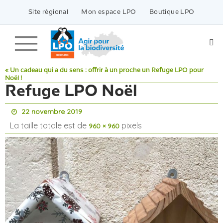
Passer
vers
Site régional
Mon espace LPO
Boutique LPO
le
contenu
« Un cadeau qui a du sens : offrir à un proche un Refuge LPO pour
Noël !
Refuge LPO Noël
22 novembre 2019
La taille totale est de
pixels
960 × 960