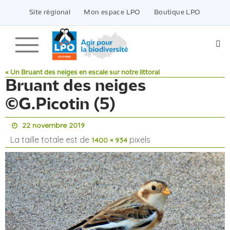
Passer
vers
Site régional
Mon espace LPO
Boutique LPO
le
contenu
« Un Bruant des neiges en escale sur notre littoral
Bruant des neiges
©G.Picotin (5)
22 novembre 2019
La taille totale est de
pixels
1400 × 934