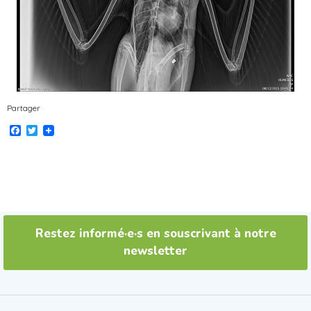
Partager
Facebook
Twitter
Restez informé·e·s en souscrivant à notre
newsletter