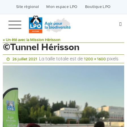
Passer
vers
Site régional
Mon espace LPO
Boutique LPO
le
contenu
« Un été avec la Mission Hérisson
©Tunnel Hérisson
La taille totale est de
pixels
26 juillet 2021
1200 × 1600