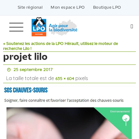
Passer
vers
Site régional
Mon espace LPO
Boutique LPO
le
contenu
« Soutenez les actions de la LPO Hérault, utilisez le moteur de
recherche Lilo !
projet lilo
25 septembre 2017
La taille totale est de
pixels
635 × 604