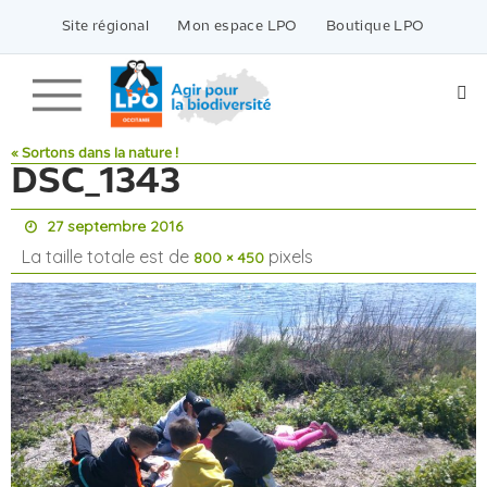
Passer
vers
Site régional
Mon espace LPO
Boutique LPO
le
contenu
« Sortons dans la nature !
DSC_1343
27 septembre 2016
La taille totale est de
pixels
800 × 450