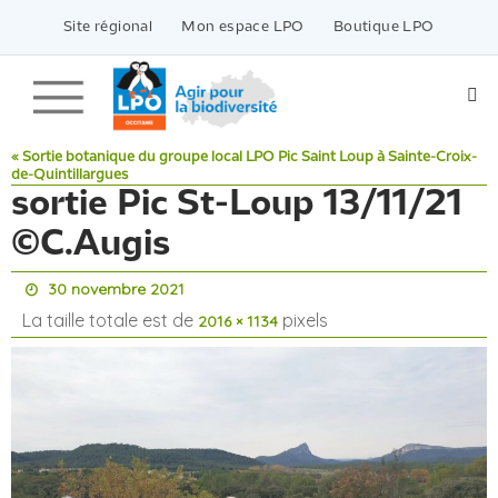
Passer
vers
Site régional
Mon espace LPO
Boutique LPO
le
contenu
« Sortie botanique du groupe local LPO Pic Saint Loup à Sainte-Croix-
de-Quintillargues
sortie Pic St-Loup 13/11/21
©C.Augis
30 novembre 2021
La taille totale est de
pixels
2016 × 1134