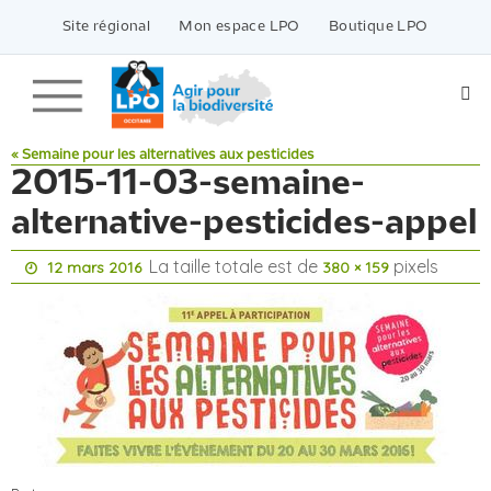
Passer
vers
Site régional
Mon espace LPO
Boutique LPO
le
contenu
« Semaine pour les alternatives aux pesticides
2015-11-03-semaine-
alternative-pesticides-appel
La taille totale est de
pixels
12 mars 2016
380 × 159