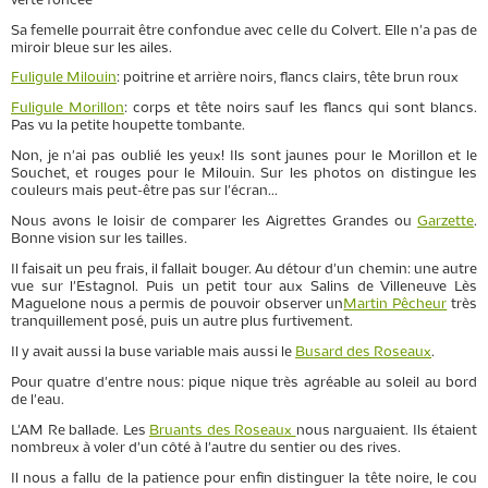
verte foncée
Sa femelle pourrait être confondue avec celle du Colvert. Elle n'a pas de
miroir bleue sur les ailes.
Fuligule Milouin
: poitrine et arrière noirs, flancs clairs, tête brun roux
Fuligule Morillon
: corps et tête noirs sauf les flancs qui sont blancs.
Pas vu la petite houpette tombante.
Non, je n'ai pas oublié les yeux! Ils sont jaunes pour le Morillon et le
Souchet, et rouges pour le Milouin. Sur les photos on distingue les
couleurs mais peut-être pas sur l'écran...
Nous avons le loisir de comparer les Aigrettes Grandes ou
Garzette
.
Bonne vision sur les tailles.
Il faisait un peu frais, il fallait bouger. Au détour d'un chemin: une autre
vue sur l'Estagnol. Puis un petit tour aux Salins de Villeneuve Lès
Maguelone nous a permis de pouvoir observer un
Martin Pêcheur
très
tranquillement posé, puis un autre plus furtivement.
Il y avait aussi la buse variable mais aussi le
Busard des Roseaux
.
Pour quatre d'entre nous: pique nique très agréable au soleil au bord
de l'eau.
L'AM Re ballade. Les
Bruants des Roseaux
nous narguaient. Ils étaient
nombreux à voler d'un côté à l'autre du sentier ou des rives.
Il nous a fallu de la patience pour enfin distinguer la tête noire, le cou