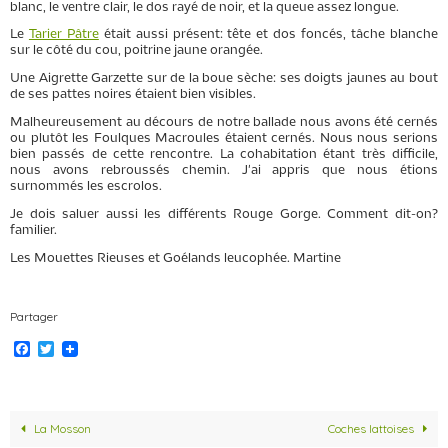
blanc, le ventre clair, le dos rayé de noir, et la queue assez longue.
Le
Tarier Pâtre
était aussi présent: tête et dos foncés, tâche blanche
sur le côté du cou, poitrine jaune orangée.
Une Aigrette Garzette sur de la boue sèche: ses doigts jaunes au bout
de ses pattes noires étaient bien visibles.
Malheureusement au décours de notre ballade nous avons été cernés
ou plutôt les Foulques Macroules étaient cernés. Nous nous serions
bien passés de cette rencontre. La cohabitation étant très difficile,
nous avons rebroussés chemin. J'ai appris que nous étions
surnommés les escrolos.
Je dois saluer aussi les différents Rouge Gorge. Comment dit-on?
familier.
Les Mouettes Rieuses et Goélands leucophée. Martine
Partager
F
T
a
w
c
i
e
t
b
t
o
e
La Mosson
Coches lattoises
o
r