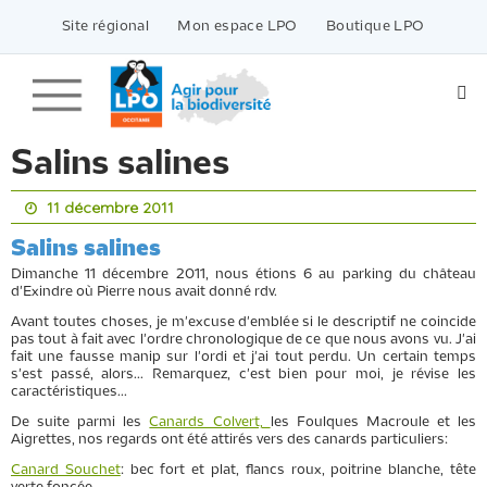
Passer
vers
Site régional
Mon espace LPO
Boutique LPO
le
contenu
Salins salines
11 décembre 2011
Salins salines
Dimanche 11 décembre 2011, nous étions 6 au parking du château
d'Exindre où Pierre nous avait donné rdv.
Avant toutes choses, je m'excuse d'emblée si le descriptif ne coincide
pas tout à fait avec l'ordre chronologique de ce que nous avons vu. J'ai
fait une fausse manip sur l'ordi et j'ai tout perdu. Un certain temps
s'est passé, alors... Remarquez, c'est bien pour moi, je révise les
caractéristiques...
De suite parmi les
Canards Colvert,
les Foulques Macroule et les
Aigrettes, nos regards ont été attirés vers des canards particuliers:
Canard Souchet
: bec fort et plat, flancs roux, poitrine blanche, tête