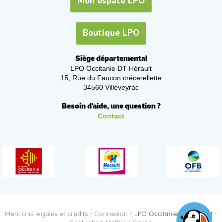
Mon espace LPO
Boutique LPO
Siège départemental
LPO Occitanie DT Hérault
15, Rue du Faucon crécerellette
34560 Villeveyrac
Besoin d'aide, une question ?
Contact
Mentions légales et crédits
-
Connexion
- LPO Occitanie DT Hérault -