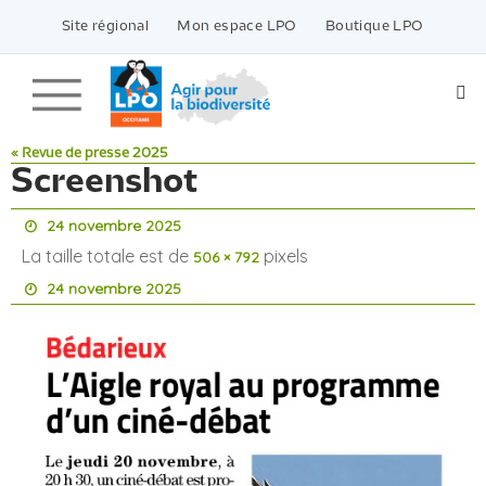
Passer
vers
Site régional
Mon espace LPO
Boutique LPO
le
contenu
« Revue de presse 2025
Screenshot
24 novembre 2025
La taille totale est de
pixels
506 × 792
24 novembre 2025