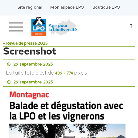
Passer
vers
Site régional
Mon espace LPO
Boutique LPO
le
contenu
« Revue de presse 2025
Screenshot
29 septembre 2025
La taille totale est de
pixels
489 × 774
29 septembre 2025