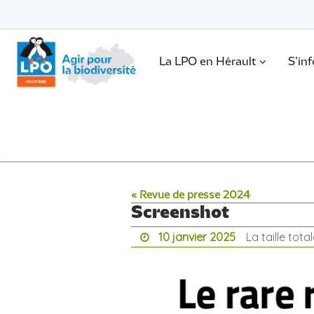
Passer
vers
le
Passer
contenu
vers
le
.
La LPO en Hérault
S’in
contenu
« Revue de presse 2024
Screenshot
10 janvier 2025
La taille tota