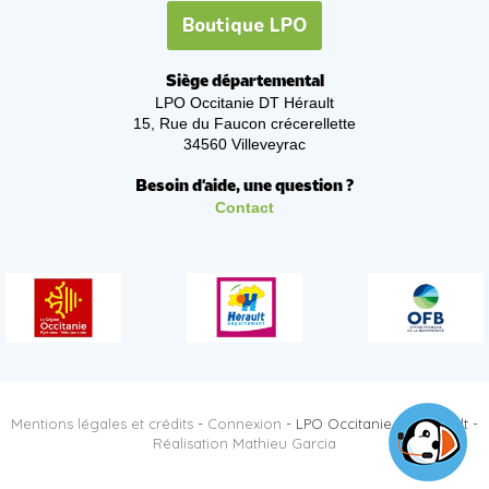
Boutique LPO
Siège départemental
LPO Occitanie DT Hérault
15, Rue du Faucon crécerellette
34560 Villeveyrac
Besoin d'aide, une question ?
Contact
Mentions légales et crédits
-
Connexion
- LPO Occitanie DT Hérault -
Réalisation Mathieu Garcia