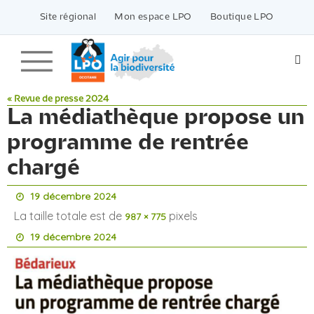
Passer
vers
Site régional
Mon espace LPO
Boutique LPO
le
contenu
« Revue de presse 2024
La médiathèque propose un
programme de rentrée
chargé
19 décembre 2024
La taille totale est de
pixels
987 × 775
19 décembre 2024