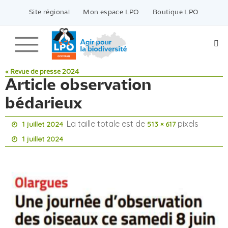
Passer
vers
Site régional
Mon espace LPO
Boutique LPO
le
contenu
« Revue de presse 2024
Article observation
bédarieux
La taille totale est de
pixels
1 juillet 2024
513 × 617
1 juillet 2024