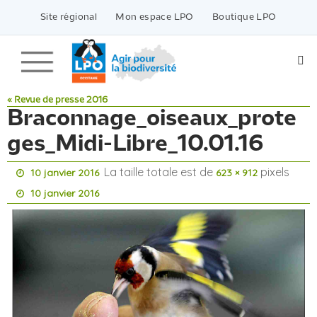
Passer
vers
Site régional
Mon espace LPO
Boutique LPO
le
contenu
« Revue de presse 2016
Braconnage_oiseaux_prote
ges_Midi-Libre_10.01.16
La taille totale est de
pixels
10 janvier 2016
623 × 912
10 janvier 2016