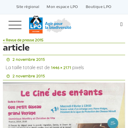
Passer
vers
Site régional
Mon espace LPO
Boutique LPO
le
contenu
« Revue de presse 2015
article
2 novembre 2015
La taille totale est de
pixels
1446 × 2171
2 novembre 2015