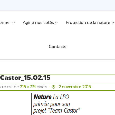
former
Agir à nos cotés
Protection de la nature
Contacts
 Castor_15.02.15
otale est de
215 × 774
pixels
2 novembre 2015