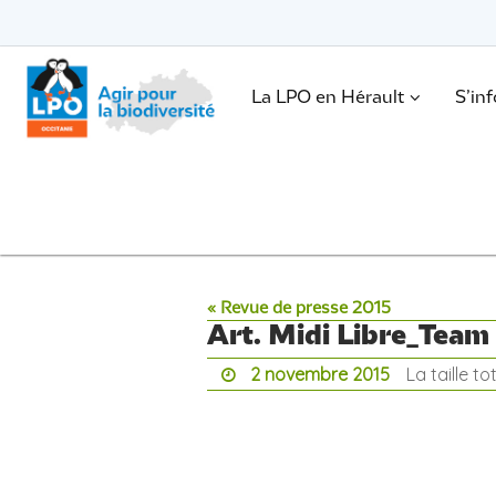
Passer
vers
le
Passer
contenu
vers
le
.
La LPO en Hérault
S’in
contenu
« Revue de presse 2015
Art. Midi Libre_Team
2 novembre 2015
La taille t