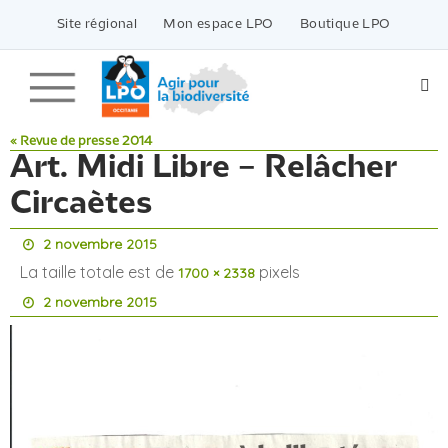
Passer
vers
Site régional
Mon espace LPO
Boutique LPO
le
contenu
« Revue de presse 2014
Art. Midi Libre – Relâcher
Circaètes
2 novembre 2015
La taille totale est de
pixels
1700 × 2338
2 novembre 2015