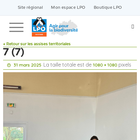
Passer
vers
Site régional
Mon espace LPO
Boutique LPO
le
contenu
« Retour sur les assises territoriales
7 (7)
La taille totale est de
pixels
31 mars 2025
1080 × 1080