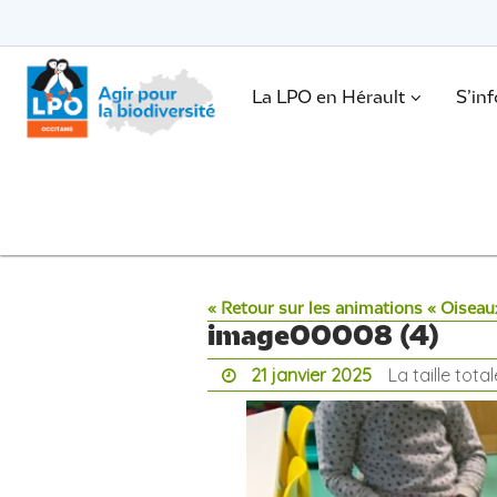
Passer
vers
le
Passer
contenu
vers
le
.
La LPO en Hérault
S’in
contenu
« Retour sur les animations « Oiseaux
image00008 (4)
21 janvier 2025
La taille tota