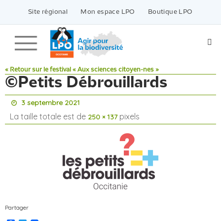
Passer
vers
Site régional
Mon espace LPO
Boutique LPO
le
contenu
« Retour sur le festival « Aux sciences citoyen-nes »
©Petits Débrouillards
3 septembre 2021
La taille totale est de
pixels
250 × 137
Partager