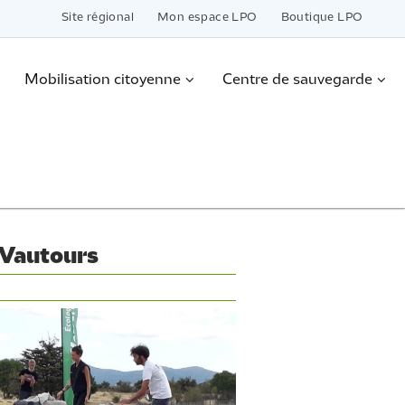
Site régional
Mon espace LPO
Boutique LPO
Mobilisation citoyenne
Centre de sauvegarde
x Vautours