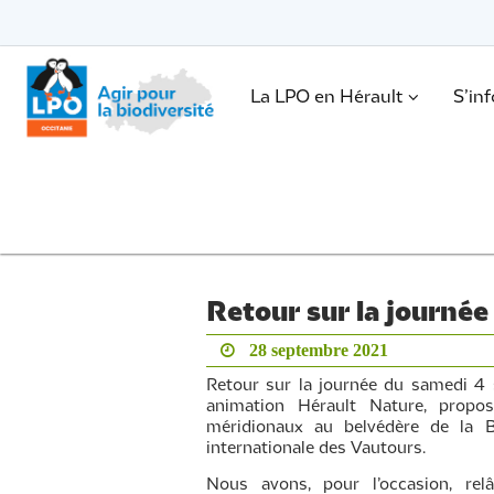
Passer
vers
le
Passer
contenu
vers
le
.
La LPO en Hérault
S’in
contenu
Retour sur la journée
28 septembre 2021
Retour sur la journée du samedi 4 
animation Hérault Nature, propo
méridionaux au belvédère de la B
internationale des Vautours.
Nous avons, pour l’occasion, rel