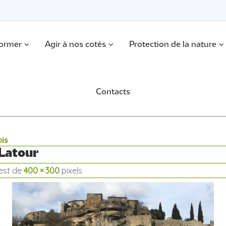
former
Agir à nos cotés
Protection de la nature
Contacts
ois
_Latour
 est de
400 × 300
pixels