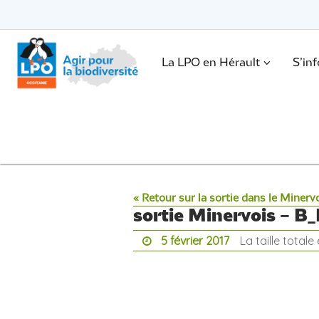
Passer
vers
le
Passer
contenu
vers
le
.
La LPO en Hérault
S’in
contenu
« Retour sur la sortie dans le Minerv
sortie Minervois – B
5 février 2017
La taille totale